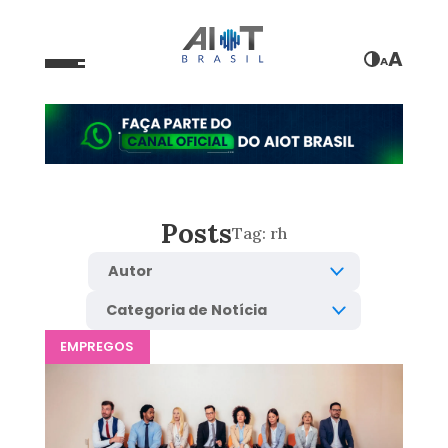
A
A
Posts
Tag:
rh
EMPREGOS