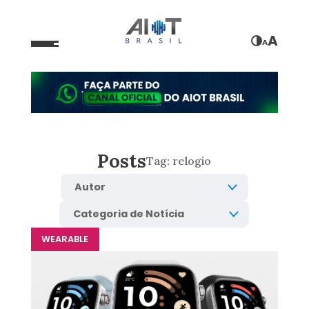
A
A
Posts
Tag:
relogio
WEARABLE