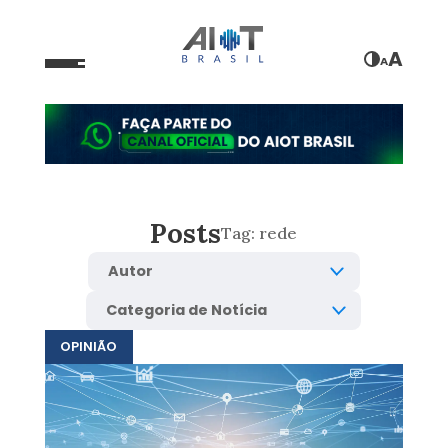
A
A
Posts
Tag:
rede
OPINIÃO