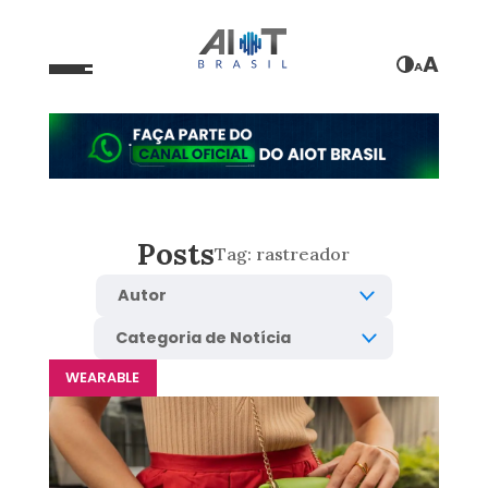
A
A
Posts
Tag:
rastreador
WEARABLE