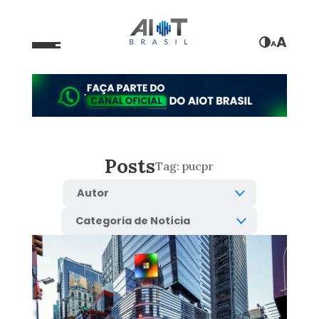
A
A
Posts
Tag:
pucpr