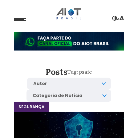
A
A
Posts
Tag:
psafe
SEGURANÇA