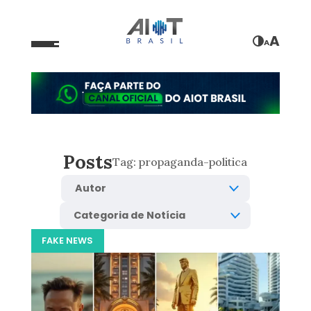
A
A
Posts
Tag:
propaganda-politica
FAKE NEWS