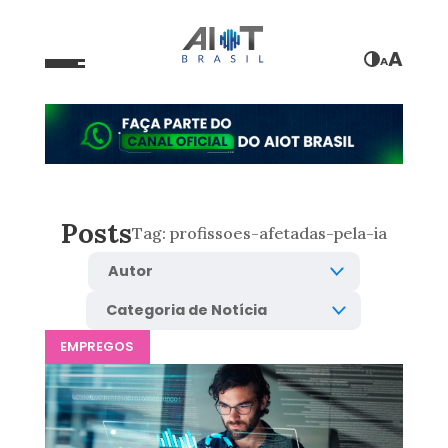
A
A
Posts
Tag:
profissoes-afetadas-pela-ia
EMPREGOS