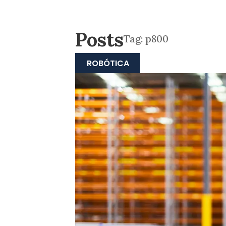
Posts
Tag:
p800
ROBÓTICA