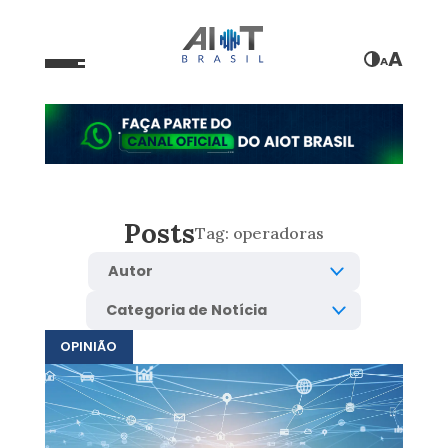
A
A
Posts
Tag:
operadoras
OPINIÃO