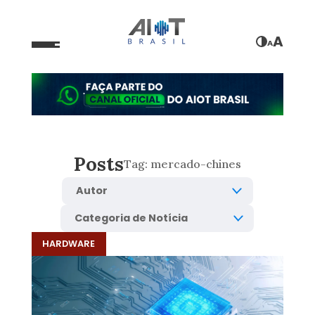
A
A
Posts
Tag:
mercado-chines
HARDWARE