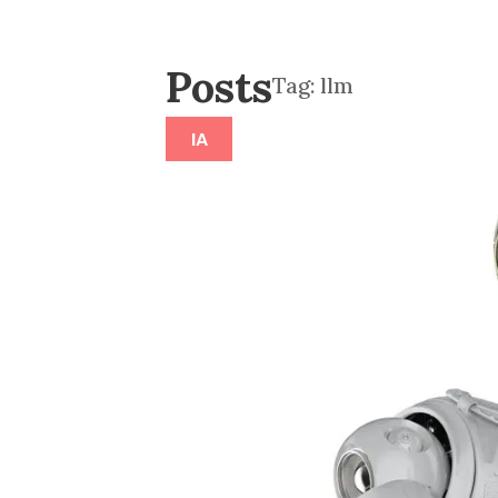
Posts
Tag:
llm
IA