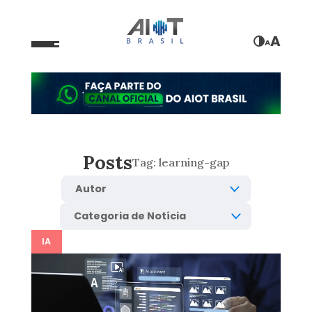
A
A
Posts
Tag:
learning-gap
IA