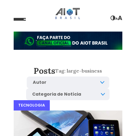
A
A
Posts
Tag:
large-business
TECNOLOGIA