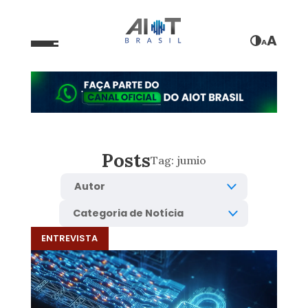
A
A
Posts
Tag:
jumio
ENTREVISTA