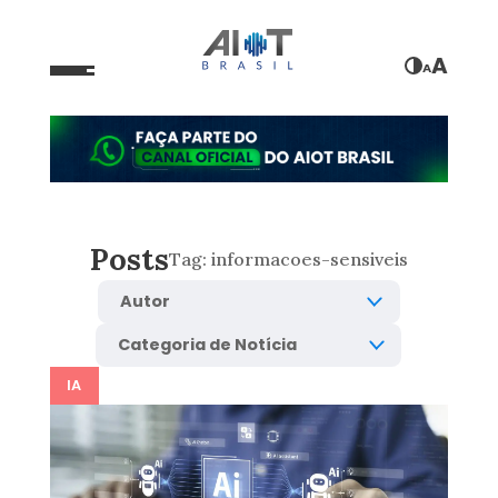
A
A
Posts
Tag:
informacoes-sensiveis
IA