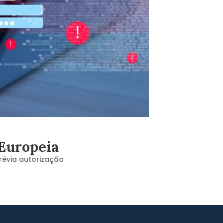
 Europeia
révia autorização