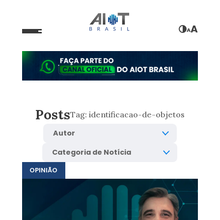
A
A
Posts
Tag:
identificacao-de-objetos
OPINIÃO