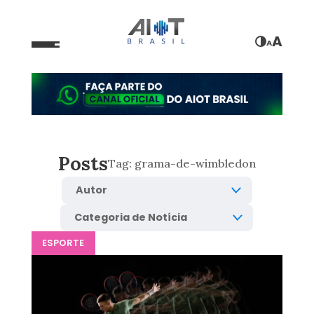
A
A
Posts
Tag:
grama-de-wimbledon
ESPORTE