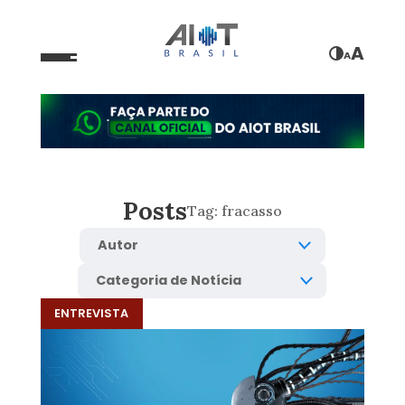
A
A
Posts
Tag:
fracasso
ENTREVISTA