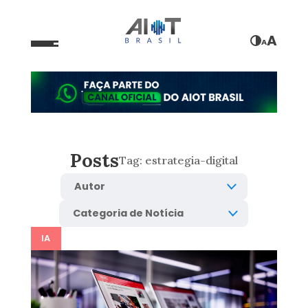
A
A
Posts
Tag:
estrategia-digital
IA