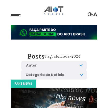
A
A
Posts
Tag:
eleicoes-2024
FAKE NEWS