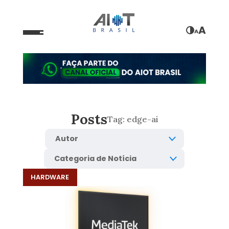
A
A
Posts
Tag:
edge-ai
HARDWARE