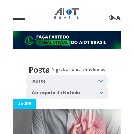
A
A
Posts
Tag:
doencas-cardiacas
SAÚDE