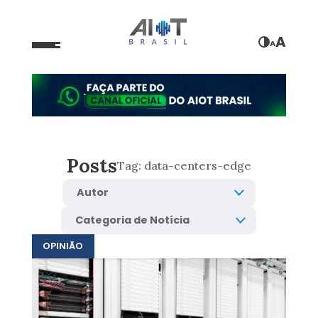
A
A
Posts
Tag:
data-centers-edge
OPINIÃO