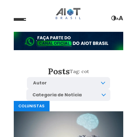
A
A
Posts
Tag:
cot
COLUNISTAS