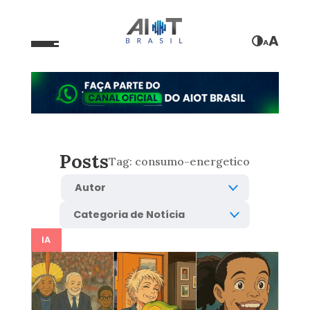
A
A
Posts
Tag:
consumo-energetico
IA