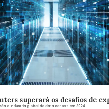
enters superará os desafios de e
rão a indústria global de data centers em 2024