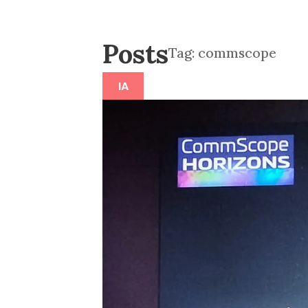
Posts
Tag:
commscope
IA