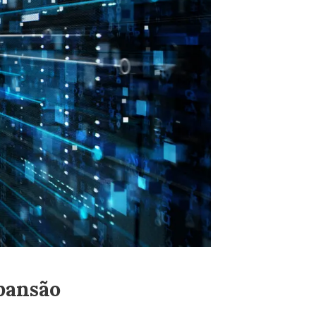
xpansão