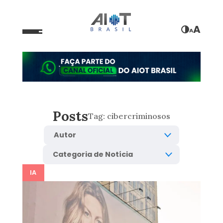
A
A
Posts
Tag:
cibercriminosos
IA