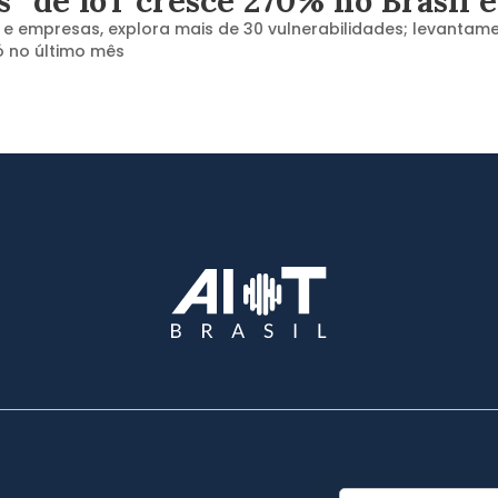
s” de IoT cresce 270% no Brasil 
e empresas, explora mais de 30 vulnerabilidades; levantamen
ó no último mês