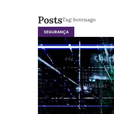
Posts
Tag:
botenago
SEGURANÇA