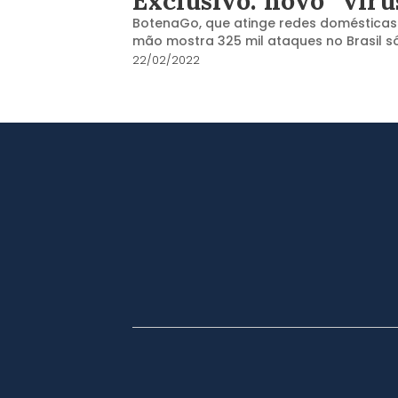
Exclusivo: novo “víru
BotenaGo, que atinge redes domésticas 
mão mostra 325 mil ataques no Brasil s
22/02/2022