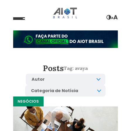
A
A
Posts
Tag:
avaya
NEGÓCIOS