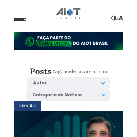
A
A
Posts
Tag:
aceleracao-ar-rm
OPINIÃO