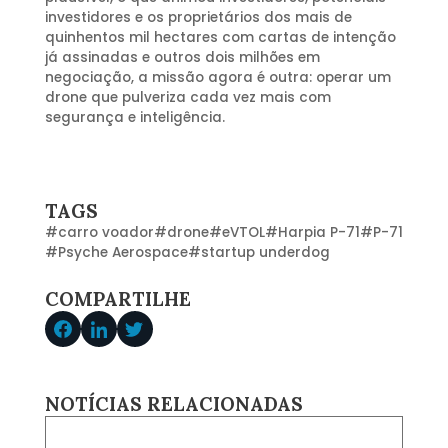
investidores e os proprietários dos mais de
quinhentos mil hectares com cartas de intenção
já assinadas e outros dois milhões em
negociação, a missão agora é outra: operar um
drone que pulveriza cada vez mais com
segurança e inteligência.
TAGS
#
carro voador
#
drone
#
eVTOL
#
Harpia P-71
#
P-71
#
Psyche Aerospace
#
startup underdog
COMPARTILHE
NOTÍCIAS RELACIONADAS