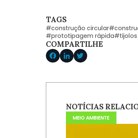
TAGS
#
construção circular
#
construç
#
prototipagem rápida
#
tijolo
COMPARTILHE
NOTÍCIAS RELACI
MEIO AMBIENTE