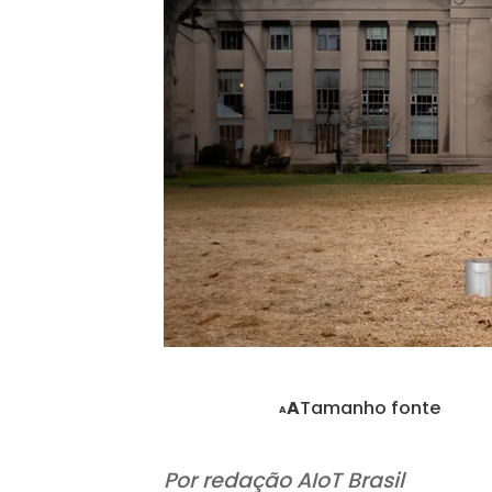
Tamanho fonte
A
A
Por redação AIoT Brasil