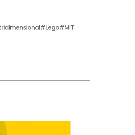
tridimensional
#
Lego
#
MIT