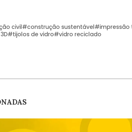
ão civil
#
construção sustentável
#
impressão 
s 3D
#
tijolos de vidro
#
vidro reciclado
ONADAS