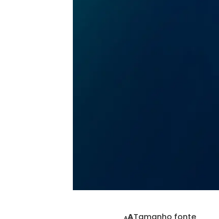
Tamanho fonte
A
A