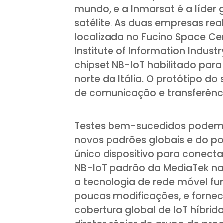
mundo, e a Inmarsat é a líde
satélite. As duas empresas re
localizada no Fucino Space Cen
Institute of Information Indust
chipset NB-IoT habilitado para
norte da Itália. O protótipo 
de comunicação e transferênci
Testes bem-sucedidos podem f
novos padrões globais e do p
único dispositivo para conectar
NB-IoT padrão da MediaTek na 
a tecnologia de rede móvel f
poucas modificações, e forne
cobertura global de IoT híbrid