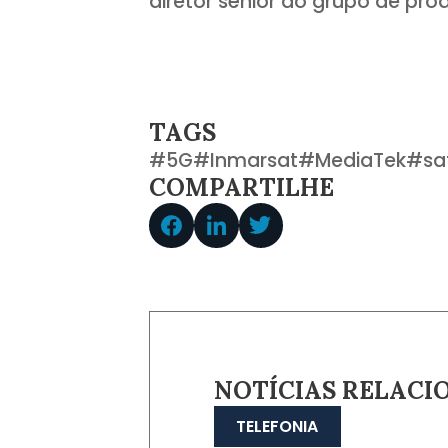
diretor sênior do grupo de pro
TAGS
#
5G
#
Inmarsat
#
MediaTek
#
sa
COMPARTILHE
NOTÍCIAS RELACI
TELEFONIA