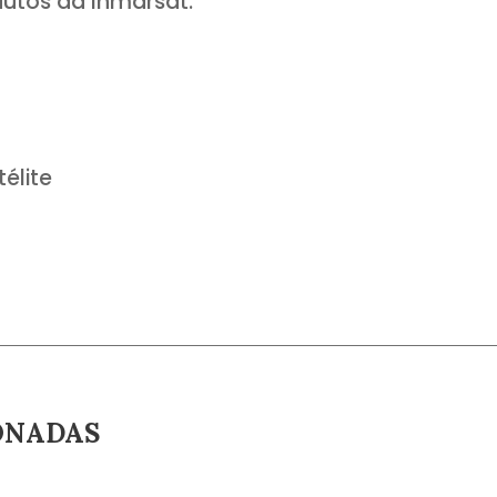
dutos da Inmarsat.
télite
ONADAS