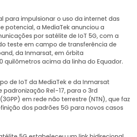
l para impulsionar o uso da internet das
se potencial, a MediaTek anunciou a
unicações por satélite de IoT 5G, com a
o teste em campo de transferência de
band, da Inmarsat, em órbita
0 quilômetros acima da linha do Equador.
po de IoT da MediaTek e da Inmarsat
e padronização Rel-17, para o 3rd
 (3GPP) em rede não terrestre (NTN), que faz
definição dos padrões 5G para novos casos
télite 5G estabeleceu um link bidirecional