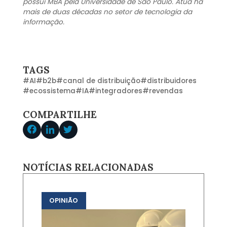
possui MBA pela Universidade de São Paulo. Atua há
mais de duas décadas no setor de tecnologia da
informação.
TAGS
#
AI
#
b2b
#
canal de distribuição
#
distribuidores
#
ecossistema
#
IA
#
integradores
#
revendas
COMPARTILHE
NOTÍCIAS RELACIONADAS
OPINIÃO