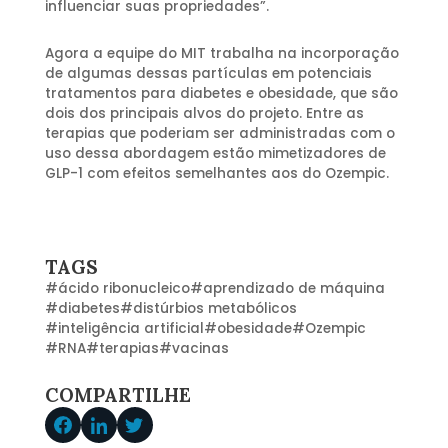
influenciar suas propriedades”.
Agora a equipe do MIT trabalha na incorporação
de algumas dessas partículas em potenciais
tratamentos para diabetes e obesidade, que são
dois dos principais alvos do projeto. Entre as
terapias que poderiam ser administradas com o
uso dessa abordagem estão mimetizadores de
GLP-1 com efeitos semelhantes aos do Ozempic.
TAGS
#
ácido ribonucleico
#
aprendizado de máquina
#
diabetes
#
distúrbios metabólicos
#
inteligência artificial
#
obesidade
#
Ozempic
#
RNA
#
terapias
#
vacinas
COMPARTILHE