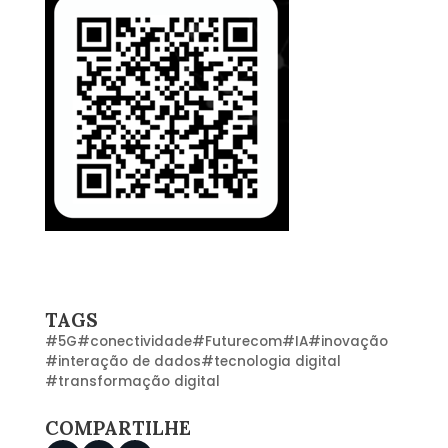
TAGS
#
5G
#
conectividade
#
Futurecom
#
IA
#
inovação
#
interação de dados
#
tecnologia digital
#
transformação digital
COMPARTILHE