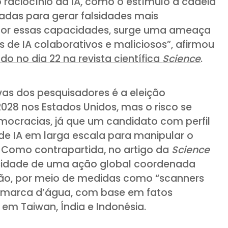
o raciocínio da IA, como o estímulo à cadeia
das para gerar falsidades mais
por essas capacidades, surge uma ameaça
 de IA colaborativos e maliciosos”, afirmou
do no dia 22 na revista científica
Science
.
as dos pesquisadores é a eleição
028 nos Estados Unidos, mas o risco se
mocracias, já que um candidato com perfil
de IA em larga escala para manipular o
. Como contrapartida, no artigo da
Science
sidade de uma ação global coordenada
ão, por meio de medidas como “scanners
marca d’água, com base em fatos
 em Taiwan, Índia e Indonésia.