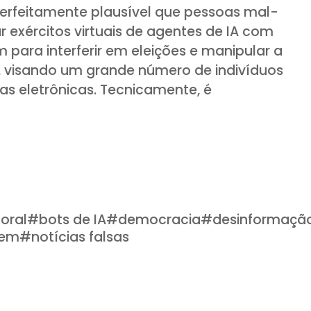
perfeitamente plausível que pessoas mal-
 exércitos virtuais de agentes de IA com
para interferir em eleições e manipular a
, visando um grande número de indivíduos
ias eletrônicas. Tecnicamente, é
toral
#
bots de IA
#
democracia
#
desinformaçã
gem
#
notícias falsas