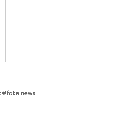
o
#
fake news