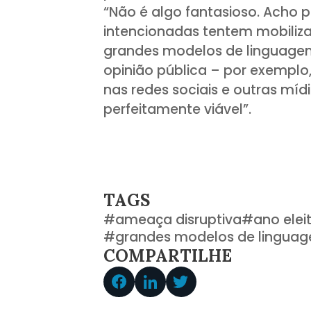
“Não é algo fantasioso. Acho 
intencionadas tentem mobilizar
grandes modelos de linguagem 
opinião pública – por exemplo
nas redes sociais e outras míd
perfeitamente viável”.
TAGS
#
ameaça disruptiva
#
ano elei
#
grandes modelos de lingua
COMPARTILHE