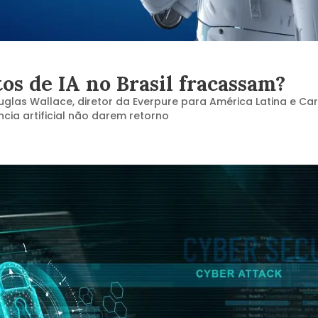
tos de IA no Brasil fracassam?
ouglas Wallace, diretor da Everpure para América Latina e Car
ncia artificial não darem retorno