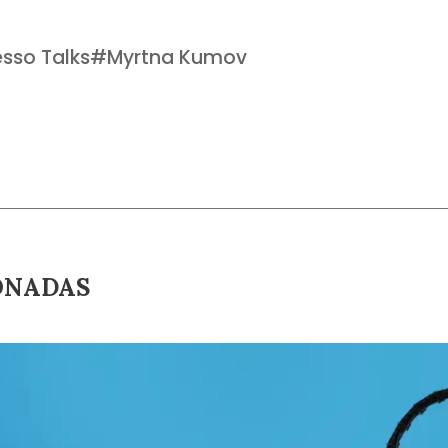
esso Talks
#
Myrtna Kumov
ONADAS