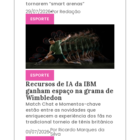
tornarem “smart arenas”
29/07/2026
Por
Redação
ESPORTE
ESPORTE
Recursos de IA da IBM
ganham espaço na grama de
Wimbledon
Match Chat e Momentos-chave
estão entre as novidades que
enriquecem a experiência dos fãs no
tradicional torneio de tênis britânico
Por
Ricardo Marques da
01/07/2026
Silva