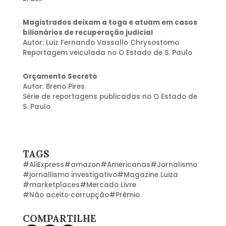
Magistrados deixam a toga e atuam em casos
bilionários de recuperação judicial
Autor: Luiz Fernando Vassallo Chrysostomo
Reportagem veiculada no O Estado de S. Paulo
Orçamento Secreto
Autor: Breno Pires
Série de reportagens publicadas no O Estado de
S. Paulo
TAGS
#
AliExpress
#
amazon
#
Americanas
#
Jornalismo
#
jornallismo investigativo
#
Magazine Luiza
#
marketplaces
#
Mercado Livre
#
Não aceito corrupção
#
Prêmio
COMPARTILHE