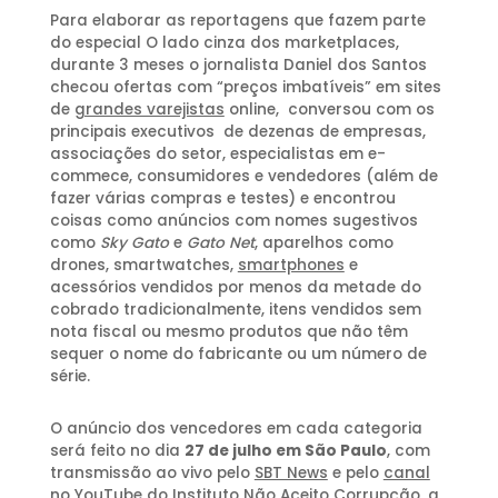
Para elaborar as reportagens que fazem parte
do especial O lado cinza dos marketplaces,
durante 3 meses o jornalista Daniel dos Santos
checou ofertas com “preços imbatíveis” em sites
de
grandes varejistas
online, conversou com os
principais executivos de dezenas de empresas,
associações do setor, especialistas em e-
commece, consumidores e vendedores (além de
fazer várias compras e testes) e encontrou
coisas como anúncios com nomes sugestivos
como
Sky Gato
e
Gato Net
, aparelhos como
drones, smartwatches,
smartphones
e
acessórios vendidos por menos da metade do
cobrado tradicionalmente, itens vendidos sem
nota fiscal ou mesmo produtos que não têm
sequer o nome do fabricante ou um número de
série.
O anúncio dos vencedores em cada categoria
será feito no dia
27 de julho em São Paulo
, com
transmissão ao vivo pelo
SBT News
e pelo
canal
no YouTube do Instituto Não Aceito Corrupção
, a