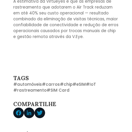
A estimativa da Virtueyes é que as empresas de
rastreamento que adotarem o Air Track reduzam
em até 40% seu custo operacional — resultado
combinado da eliminação de visitas técnicas, maior
confiabilidade de conectividade e redução de erros
operacionais causados por trocas manuais de chip
e gestão remota através da V.Eye.
TAGS
#
automóveis
#
carros
#
chip
#
eSIM
#
IoT
#
rastreamento
#
SIM Card
COMPARTILHE