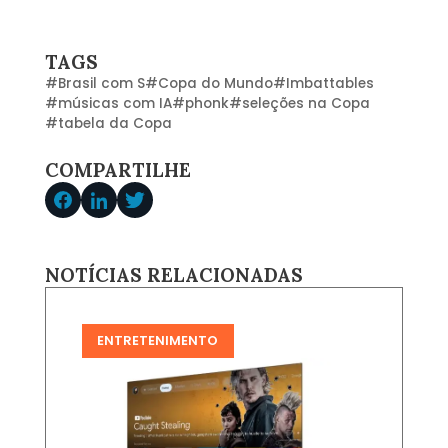
TAGS
#
Brasil com S
#
Copa do Mundo
#
Imbattables
#
músicas com IA
#
phonk
#
seleções na Copa
#
tabela da Copa
COMPARTILHE
NOTÍCIAS RELACIONADAS
ENTRETENIMENTO