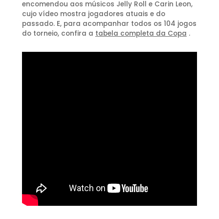
encomendou aos músicos Jelly Roll e Carin Leon,
cujo vídeo mostra jogadores atuais e do
passado. E, para acompanhar todos os 104 jogos
do torneio, confira a
tabela completa da Copa
.