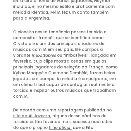
letra cita o nome de vários jogadores, Neymar
incluído, e, no mesmo estilo e praticamente com
melodia idêntica, M4IA fez um canto também
para a Argentina.
O pioneiro nessa tendência parece ter sido o
compositor francês que se identifica como
Crystalo e é um dos principais criadores de
músicas com IA em seu país. Ele compôs a
vibrante
Imbattables
ou “imbatíveis”, lançada em
fevereiro, cujo clipe mostra cenas em que os
principais jogadores da seleção da França, como
Kylian Mbappé e Ousmane Dembélé, fazem belas
jogadas em campo. A melodia é empolgante, em
um clima tribal capaz de contagiar realmente a
torcida e inspirar outros músicos que trabalham
com IA.
De acordo com uma
reportagem publicada no
site da Al Jazeera
, alguns desse cânticos de
torcida estão fazendo mais sucesso nas redes
do que o próprio
hino oficial
que a Fifa