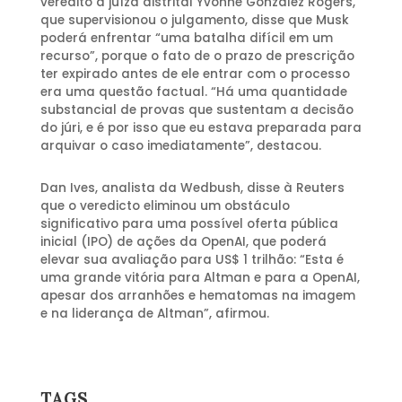
veredito a juíza distrital Yvonne Gonzalez Rogers,
que supervisionou o julgamento, disse que Musk
poderá enfrentar “uma batalha difícil em um
recurso”, porque o fato de o prazo de prescrição
ter expirado antes de ele entrar com o processo
era uma questão factual. “Há uma quantidade
substancial de provas que sustentam a decisão
do júri, e é por isso que eu estava preparada para
arquivar o caso imediatamente”, destacou.
Dan Ives, analista da Wedbush, disse à Reuters
que o veredicto eliminou um obstáculo
significativo para uma possível oferta pública
inicial (IPO) de ações da OpenAI, que poderá
elevar sua avaliação para US$ 1 trilhão: “Esta é
uma grande vitória para Altman e para a OpenAI,
apesar dos arranhões e hematomas na imagem
e na liderança de Altman”, afirmou.
TAGS