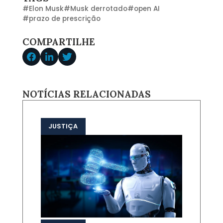
#
Elon Musk
#
Musk derrotado
#
open AI
#
prazo de prescrição
COMPARTILHE
NOTÍCIAS RELACIONADAS
JUSTIÇA