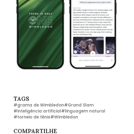
TAGS
#
grama de Wimbledon
#
Grand Slam
#
inteligência artificial
#
linguagem natural
#
torneio de tênis
#
Wimbledon
COMPARTILHE