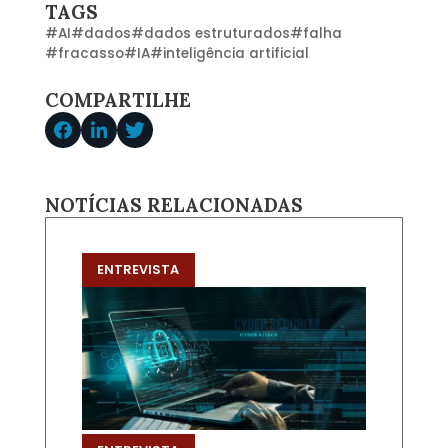
TAGS
#
AI
#
dados
#
dados estruturados
#
falha
#
fracasso
#
IA
#
inteligência artificial
COMPARTILHE
NOTÍCIAS RELACIONADAS
ENTREVISTA