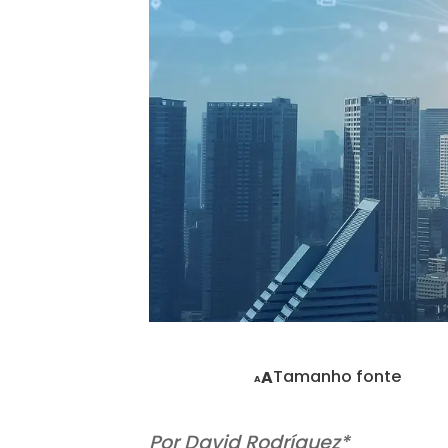
Tamanho fonte
A
A
Por David Rodríguez*