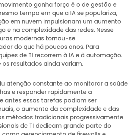
ovimento ganha força é o de gestão e
esmo tempo em que a IA se populariza,
ção em nuvem impulsionam um aumento
go e na complexidade das redes. Nesse
ruturas modernas tornou-se
iador do que há poucos anos. Para
uipes de TI recorrem à IA e à automação.
 os resultados ainda variam.
giu atenção constante ao monitorar a saúde
falhas e responder rapidamente a
 antes essas tarefas podiam ser
nuais, o aumento da complexidade e das
os métodos tradicionais progressivamente
issionais de TI dedicam grande parte do
s, como gerenciamento de firewalls e