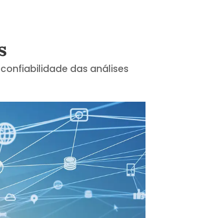
s
onfiabilidade das análises
a