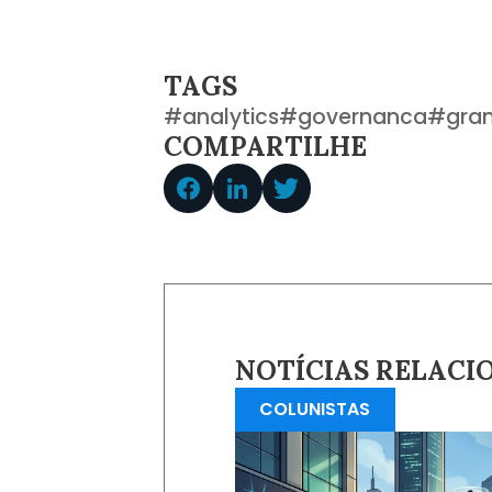
TAGS
#
analytics
#
governanca
#
gra
COMPARTILHE
NOTÍCIAS RELACI
COLUNISTAS