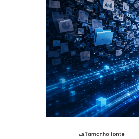
Tamanho fonte
A
A