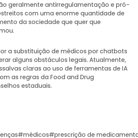
o geralmente antirregulamentação e pró-
estreitos com uma enorme quantidade de
mento da sociedade que quer que
rmou.
or a substituição de médicos por chatbots
erar alguns obstáculos legais. Atualmente,
ssalvas claras ao uso de ferramentas de IA
com as regras da Food and Drug
selhos estaduais.
oenças
#
médicos
#
prescrição de medicament